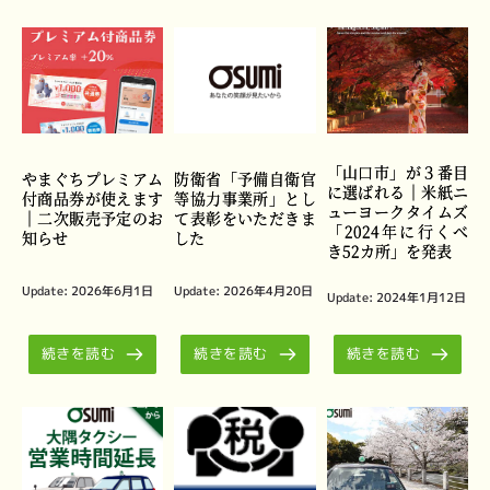
「山口市」が３番目
やまぐちプレミアム
防衛省「予備自衛官
に選ばれる｜米紙ニ
付商品券が使えます
等協力事業所」とし
ューヨークタイムズ
｜二次販売予定のお
て表彰をいただきま
「2024年に行くべ
知らせ
した
き52カ所」を発表
Update: 
2026年6月1日
Update: 
2026年4月20日
Update: 
2024年1月12日
続きを読む
続きを読む
続きを読む