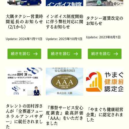
大隅タクシー営業時
インボイス制度開始
タクシー運賃改定の
間延長のお知らせ
に伴う弊社対応に関
お知らせ
（2/1から）
するお知らせ
Update: 
2023年8月1日
Update: 
2024年1月11日
Update: 
2023年10月1日
続きを読む
続きを読む
続きを読む
タレントの田村淳さ
『葬祭サービス安心
「やまぐち健康経営
んが「全葬連フュー
度調査』最高評価
企業」に認定されま
ネラルアンバサダ
「AAA」をいただき
した
ー」に就任されまし
ました
た